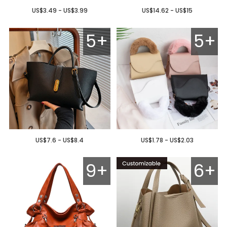
US$3.49 - US$3.99
US$14.62 - US$15
5+
5+
US$7.6 - US$8.4
US$1.78 - US$2.03
9+
6+