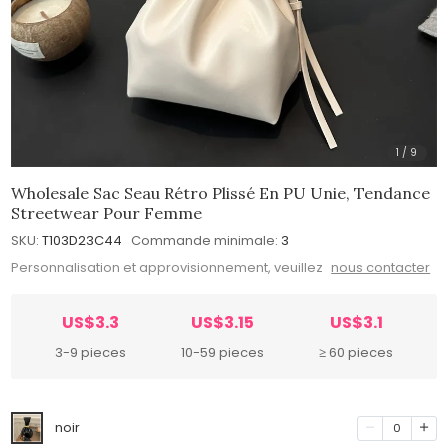
1
/
9
Wholesale Sac Seau Rétro Plissé En PU Unie, Tendance
Streetwear Pour Femme
SKU:
T103D23C44
Commande minimale:
3
Personnalisation et approvisionnement, veuillez
nous contacter
US$3.3
US$3.15
US$3.1
3-9 pieces
10-59 pieces
≥ 60 pieces
noir
0