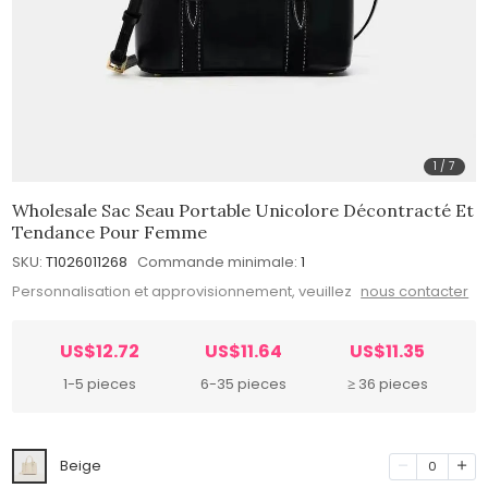
1
/
7
Wholesale Sac Seau Portable Unicolore Décontracté Et
Tendance Pour Femme
SKU:
T1026011268
Commande minimale:
1
Personnalisation et approvisionnement, veuillez
nous contacter
US$12.72
US$11.64
US$11.35
1-5 pieces
6-35 pieces
≥ 36 pieces
Beige
0