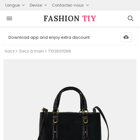
Langue
Devise
Contactez-nous
FASHION⁠
TIY
Download app and enjoy extra discount
Sacs
Sacs à main
T1026011268