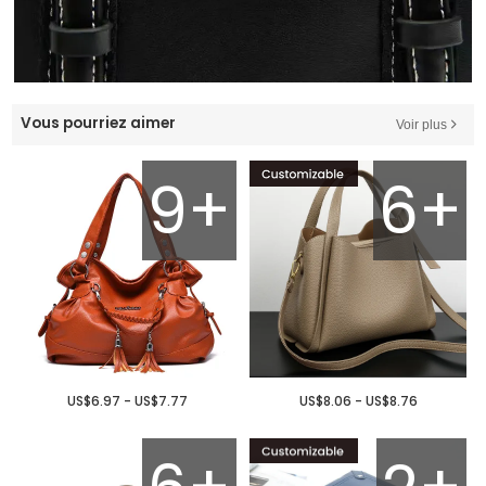
Vous pourriez aimer
Voir plus
9+
6+
US$6.97 - US$7.77
US$8.06 - US$8.76