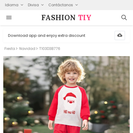
Idioma
Divisa
Contáctanos
FASHION⁠
TIY
Download app and enjoy extra discount
Fiesta
Navidad
T103D3B776