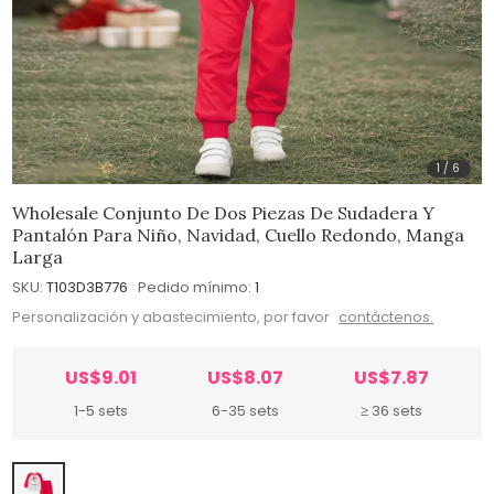
1
/
6
Wholesale Conjunto De Dos Piezas De Sudadera Y
Pantalón Para Niño, Navidad, Cuello Redondo, Manga
Larga
SKU:
T103D3B776
Pedido mínimo:
1
Personalización y abastecimiento, por favor
contáctenos.
US$9.01
US$8.07
US$7.87
1-5 sets
6-35 sets
≥ 36 sets