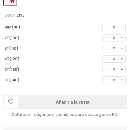
Color:
2138
18M(90)
0
2T(100)
0
3T(110)
0
4T(120)
0
6T(130)
0
8T(140)
0
Añadir a la cesta
Detalles e imágenes disponibles para descargar en PC.