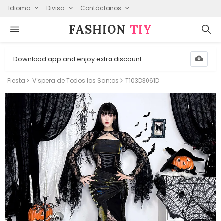
Idioma
Divisa
Contáctanos
FASHION⁠
TIY
Download app and enjoy extra discount
Fiesta
Víspera de Todos los Santos
T103D3061D