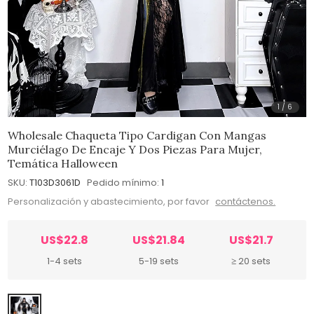
1
/
6
Wholesale Chaqueta Tipo Cardigan Con Mangas
Murciélago De Encaje Y Dos Piezas Para Mujer,
Temática Halloween
SKU:
T103D3061D
Pedido mínimo:
1
Personalización y abastecimiento, por favor
contáctenos.
US$22.8
US$21.84
US$21.7
1-4 sets
5-19 sets
≥ 20 sets