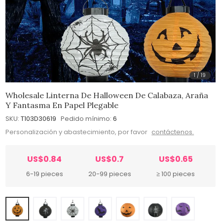
1
/
19
Wholesale Linterna De Halloween De Calabaza, Araña
Y Fantasma En Papel Plegable
SKU:
T103D30619
Pedido mínimo:
6
Personalización y abastecimiento, por favor
contáctenos.
US$0.84
US$0.7
US$0.65
6-19 pieces
20-99 pieces
≥ 100 pieces