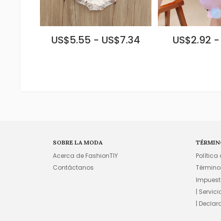
US$5.55 - US$7.34
US$2.92 -
SOBRE LA MODA
TÉRMIN
Acerca de FashionTIY
Política
Contáctanos
Término
Impuest
| Servic
| Declar