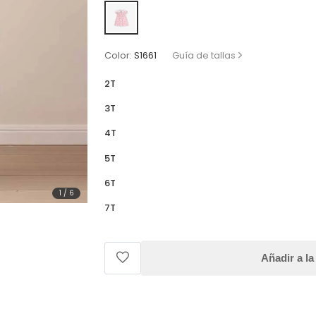
Color:
S1661
Guía de tallas
2T
3T
4T
5T
6T
1
/
6
7T
Añadir a la