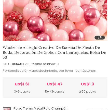
1
/
14
Wholesale Arreglo Creativo De Escena De Fiesta De
Boda, Decoración De Globos Con Lentejuelas, Bolsa De
50
SKU:
T103AABF79
Pedido mínimo:
3
Personalización y abastecimiento, por favor
contáctenos.
US$1.61
US$1.47
US$1.3
3-9 packs
10-49 packs
≥ 50 packs
Polvo Tierno Metal Rojo Champán