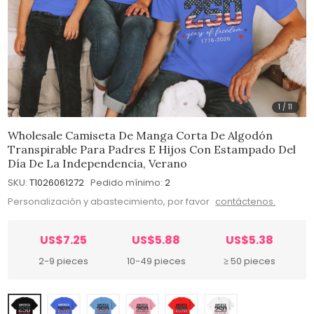
1
/
11
Wholesale Camiseta De Manga Corta De Algodón
Transpirable Para Padres E Hijos Con Estampado Del
Día De La Independencia, Verano
SKU:
T1026061272
Pedido mínimo:
2
Personalización y abastecimiento, por favor
contáctenos.
US$7.25
US$5.88
US$5.38
2-9 pieces
10-49 pieces
≥ 50 pieces