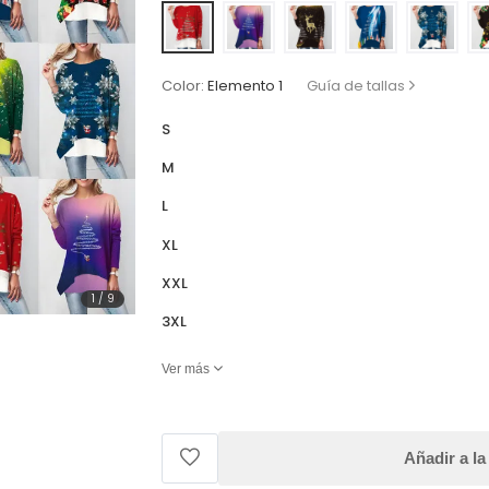
Color:
Elemento 1
Guía de tallas
S
M
L
XL
XXL
1
/
9
3XL
Ver más
Añadir a la