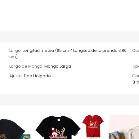
Largo:
Longitud media (65 cm < Longitud de la prenda ≤ 80
Cue
cm)
Largo de Manga:
Manga Larga
Tip
Ajuste:
Tipo Holgado
Com
(Po