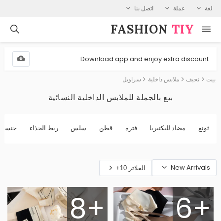
لغة
عملة
اتصل بنا
FASHION⁠
TIY
Download app and enjoy extra discount
بيت
نحيف
ملابس داخلية
سراويل
بيع بالجملة للملابس الداخلية النسائية
ثونغ
مضاد للبكتيريا
فترة
قطن
سلس
ربط الحذاء
جنسي
New Arrivals
الفلاتر 10+
8+
6+