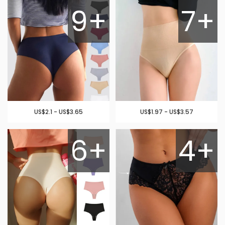
9+
7+
US$2.1 - US$3.65
US$1.97 - US$3.57
6+
4+