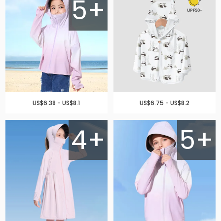
5+
US$6.38 - US$8.1
US$6.75 - US$8.2
4+
5+