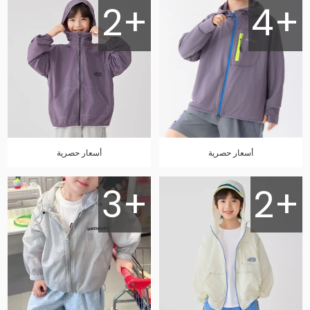
2+
4+
أسعار حصرية
أسعار حصرية
3+
2+