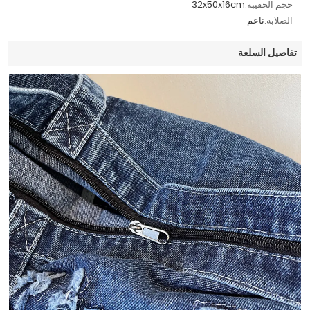
حجم الحقيبة:
32x50x16cm
الصلابة:
ناعم
تفاصيل السلعة