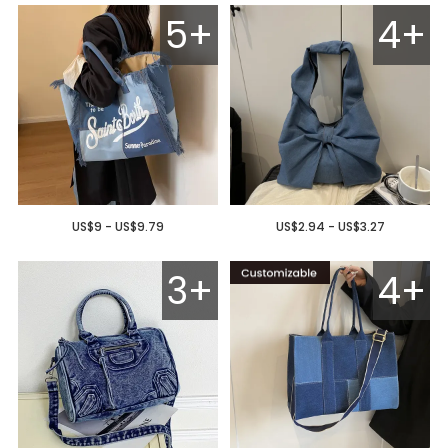
5+
4+
US$9 - US$9.79
US$2.94 - US$3.27
3+
4+