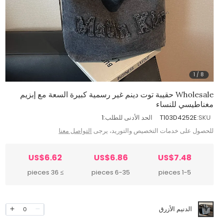
1
/
8
Wholesale حقيبة توت دينم غير رسمية كبيرة السعة مع إبزيم
مغناطيسي للنساء
SKU:
T103D4252E
الحد الأدنى للطلب:
1
للحصول على خدمات التخصيص والتوريد، يرجى
التواصل معنا
US$6.62
US$6.86
US$7.48
≥ 36 pieces
6-35 pieces
1-5 pieces
الدنيم الأزرق
0