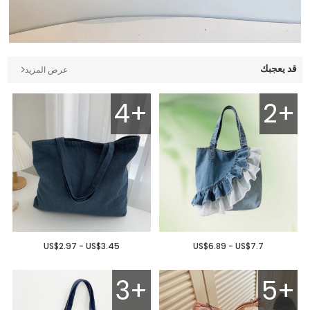
قد يعجبك
عرض المزيد
4+
2+
US$2.97 - US$3.45
US$6.89 - US$7.7
3+
5+