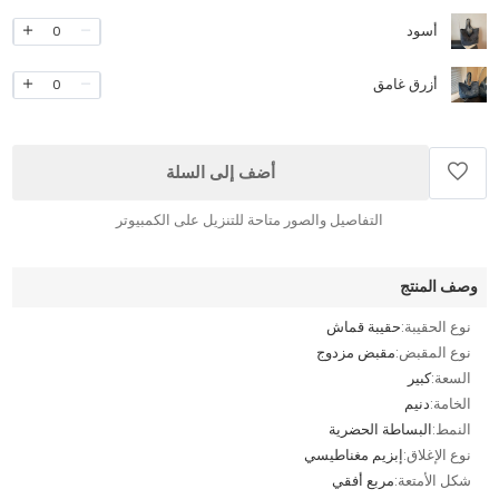
أسود
0
أزرق غامق
0
أضف إلى السلة
التفاصيل والصور متاحة للتنزيل على الكمبيوتر
وصف المنتج
نوع الحقيبة:
حقيبة قماش
نوع المقبض:
مقبض مزدوج
السعة:
كبير
الخامة:
دنيم
النمط:
البساطة الحضرية
نوع الإغلاق:
إبزيم مغناطيسي
شكل الأمتعة:
مربع أفقي