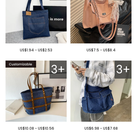
US$1.94 - US$2.53
US$7.5 - US$8.4
3+
3+
US$10.08 - US$10.56
US$6.98 - US$7.68