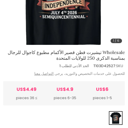
1
/
6
Wholesale تيشيرت قطن قصير الأكمام مطبوع كاجوال للرجال
بمناسبة الذكرى 250 للولايات المتحدة
SKU:
T103D42527
الحد الأدنى للطلب:
1
للحصول على خدمات التخصيص والتوريد، يرجى
التواصل معنا
US$4.49
US$4.9
US$6
≥ 36 pieces
6-35 pieces
1-5 pieces