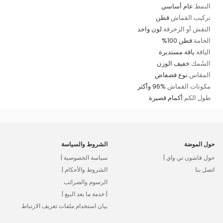
النمط:
عام أساسي
تركيب القماش:
قطن
النقش أو الزخرفة:
لون واحد
الخامة:
قطن 100%
الياقة:
ياقة مستديرة
السُمك:
خفيف الوزن
المقاس:
نوع فضفاض
مكونات القماش:
96% وأكثر
طول الكم:
أكمام قصيرة
حول الموضة
الشروط والسياسة
حول فاشون تي واي |
سياسة الخصوصية |
اتصل بنا
الشروط والأحكام |
الرسوم والضرائب
| خدمة ما بعد البيع |
بيان استخدام ملفات تعريف الارتباط