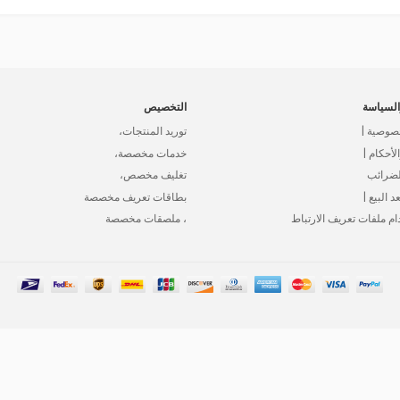
لسياسة
التخصيص
صوصية |
توريد المنتجات،
أحكام |
خدمات مخصصة،
لضرائب
تغليف مخصص،
د البيع |
بطاقات تعريف مخصصة
ام ملفات تعريف الارتباط
، ملصقات مخصصة