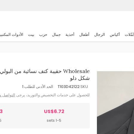
َمِّلات
أكياس
الرجال
أطفال
أحذية
جمال
حزب
بيت
الأدوات المكتبي
Wholesale حقيبة كتف نسائية من 
شكل دلو
SKU:
T103D42122
الحد الأدنى للطلب:
1
للحصول على خدمات التخصيص والتوريد، يرجى
التواصل م
3
US$6.72
ts
1-5 sets