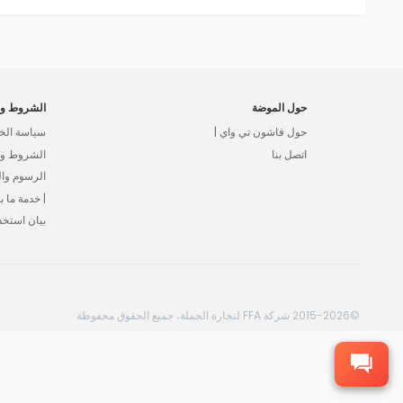
حول الموضة
الشروط وا
حول فاشون تي واي |
سياسة الخ
اتصل بنا
الشروط وال
الرسوم وا
| خدمة ما بع
بيان استخد
©2015-2026 شركة FFA لتجارة الجملة، جميع الحقوق محفوظة