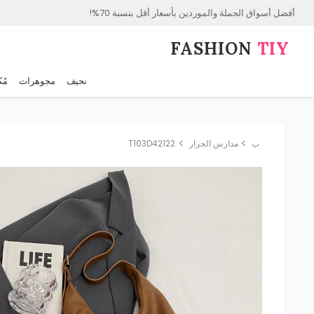
أفضل أسواق الجملة والموردين بأسعار أقل بنسبة 70%!
FASHION⁠
TIY
نحيف
مجوهرات
مُك
ب
مدارس الجزار
T103D42122