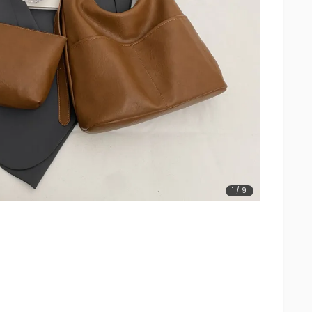
1
/
9