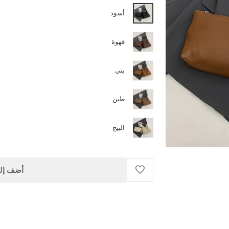
أسود
قهوة
بني
طين
البيج
أضف إلى