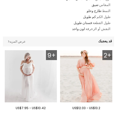
المقاس:
ضيق
النمط:
طازج وحلو
طول الكم:
كم طويل
طول القطعة:
فستان طويل
النقش أو الزخرفة:
لون واحد
قد يعجبك
عرض المزيد
9+
2+
US$7.95 - US$10.42
US$12.03 - US$13.2