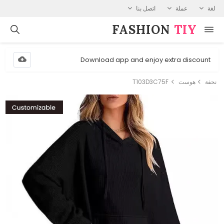
لغة
عملة
اتصل بنا
FASHION⁠
TIY
Download app and enjoy extra discount
نحفة
هوست
T103D3C75F