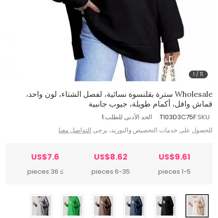
1
/
11
Wholesale سترة بقلنسوة نسائية، لفصل الشتاء، لون واحد،
قماش وافل، أكمام طويلة، جيوب جانبية
SKU:
T103D3C75F
الحد الأدنى للطلب:
1
للحصول على خدمات التخصيص والتوريد، يرجى
التواصل معنا
US$7.6
US$8.62
US$9.61
≥ 36 pieces
6-35 pieces
1-5 pieces