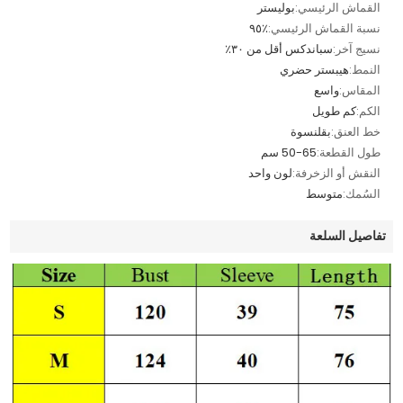
القماش الرئيسي:
بوليستر
نسبة القماش الرئيسي:
٪٩٥
نسيج آخر:
سباندكس أقل من ٣٠٪
النمط:
هيبستر حضري
المقاس:
واسع
الكم:
كم طويل
خط العنق:
بقلنسوة
طول القطعة:
50-65 سم
النقش أو الزخرفة:
لون واحد
السُمك:
متوسط
تفاصيل السلعة