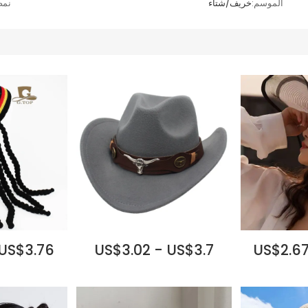
الموسم:
خريف/شتاء
نمط
 US$3.76
US$3.02 - US$3.7
US$2.67