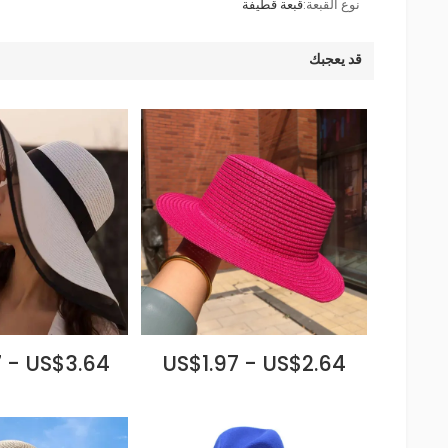
نوع القبعة:
قبعة قطيفة
قد يعجبك
 - US$3.64
US$1.97 - US$2.64