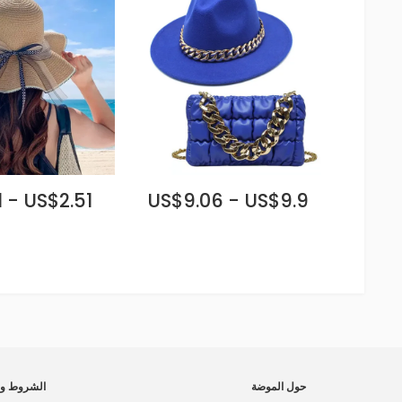
 - US$2.51
US$9.06 - US$9.9
حول الموضة
الشروط وا