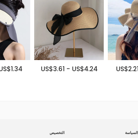
 US$1.34
US$3.61 - US$4.24
US$2.21
لسياسة
التخصيص