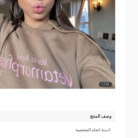
1
/
12
وصف المنتج
النمط:
اتجاه الشخصية