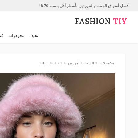
أفضل أسواق الجملة والموردين بأسعار أقل بنسبة 70%!
FASHION⁠
TIY
نحيف
مجوهرات
مُك
مكمحلات
السنة
آهورون
T103D3C328