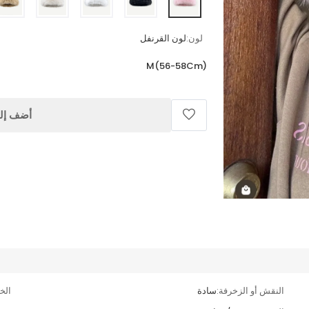
لون:
لون القرنفل
M(56-58Cm)
أضف إلى
النقش أو الزخرفة:
سادة
الخا