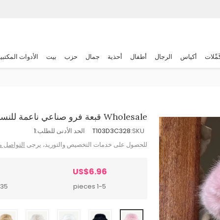
َمِّلات
أكياس
الرجال
أطفال
أحذية
جمال
حزب
بيت
الأدوات المكتبي
Wholesale قبعة فرو صناعي ناعمة للنساء لخريف وشتاء بلون سادة
SKU:
T103D3C328
الحد الأدنى للطلب:
1
للحصول على خدمات التخصيص والتوريد، يرجى
التواصل م
US$6.96
pieces
1-5 pieces