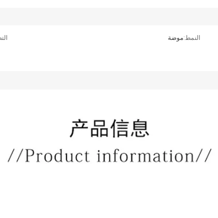
النمط:
موضة
الت