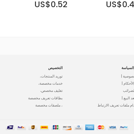
US$0.52
US$0.
لسياسة
التخصيص
صوصية |
توريد المنتجات،
أحكام |
خدمات مخصصة،
لضرائب
تغليف مخصص،
د البيع |
بطاقات تعريف مخصصة
ام ملفات تعريف الارتباط
، ملصقات مخصصة