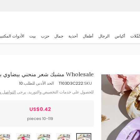
َمِّلات
أكياس
الرجال
أطفال
أحذية
جمال
حزب
بيت
الأدوات المكتبي
Wholesale مشبك شعر منحني بيضاوي بتدرج رخامي للنساء
SKU:
T103D3C222
الحد الأدنى للطلب:
10
للحصول على خدمات التخصيص والتوريد، يرجى
التواصل م
US$0.42
10-119 pieces