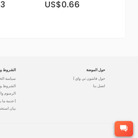
43
US$0.66
حول الموضة
الشروط وا
حول فاشون تي واي |
سياسة الخ
اتصل بنا
الشروط وال
الرسوم وا
| خدمة ما بع
بيان استخد