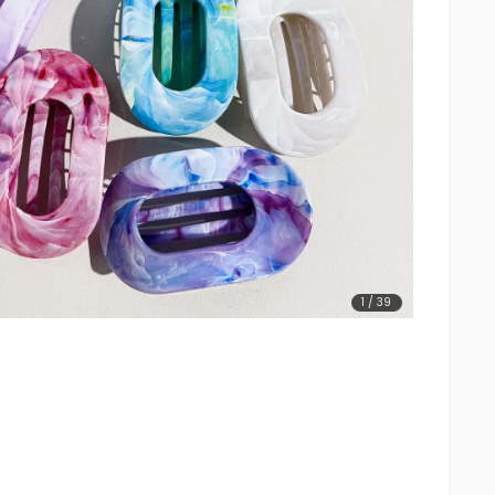
1
/
39