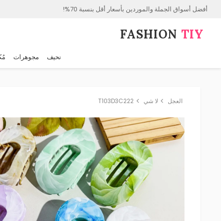
أفضل أسواق الجملة والموردين بأسعار أقل بنسبة 70%!
FASHION⁠
TIY
نحيف
مجوهرات
مُك
العجل
لا شي
T103D3C222