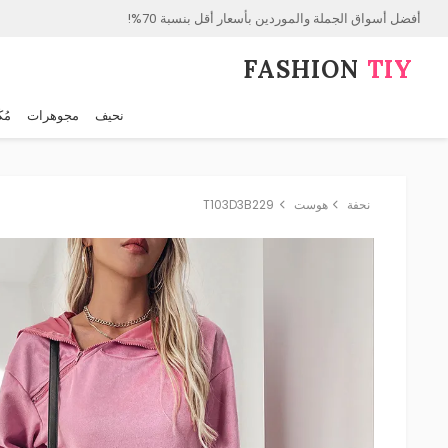
أفضل أسواق الجملة والموردين بأسعار أقل بنسبة 70%!
FASHION⁠
TIY
نحيف
مجوهرات
مُك
نحفة
هوست
T103D3B229