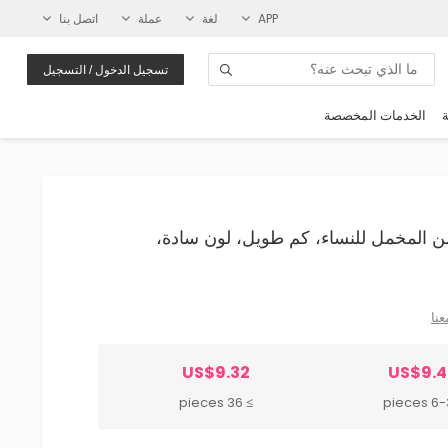
APP
لغة
عملة
اتصل بنا
تسجيل الدخول / التسجيل
ة
الخدمات المخصصة
اب من المخمل للنساء، كم طويل، لون سادة،
عنا
US$9.32
US$9.4
≥ 36 pieces
6-35 