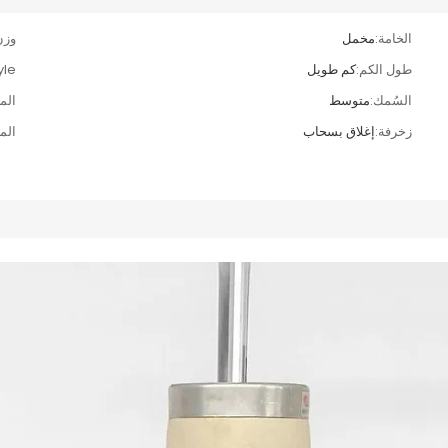
الخامة:
مخمل
وزن
طول الكم:
كم طويل
le:
السُمك:
متوسط
الم
زخرفة:
إغلاق بسحاب
الم