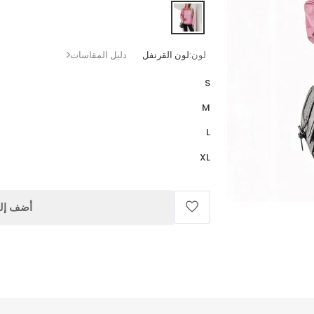
لون:
لون القرنفل
دليل المقاسات
S
M
L
XL
أضف إلى