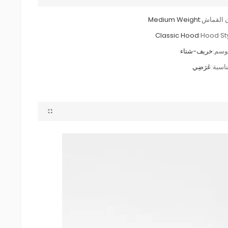
 القماش:
Medium Weight
Classic Hood
Hood Sty
وسم:
خريف-شتاء
ناسبة:
عَرَضِي