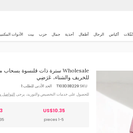
َمِّلات
أكياس
الرجال
أطفال
أحذية
جمال
حزب
بيت
الأدوات المكتبي
Wholesale سترة ذات قلنسوة بسح
للخريف والشتاء، عَرَضِي
SKU:
T103D3B229
الحد الأدنى للطلب:
1
للحصول على خدمات التخصيص والتوريد، يرجى
التواصل م
3
US$10.35
pieces
1-5 pieces