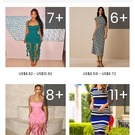
7+
6+
US$8.82 - US$13.92
US$6.59 - US$8.72
8+
11+