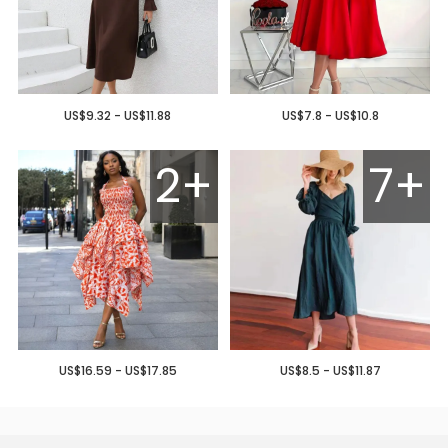
US$9.32 - US$11.88
US$7.8 - US$10.8
2+
7+
US$16.59 - US$17.85
US$8.5 - US$11.87