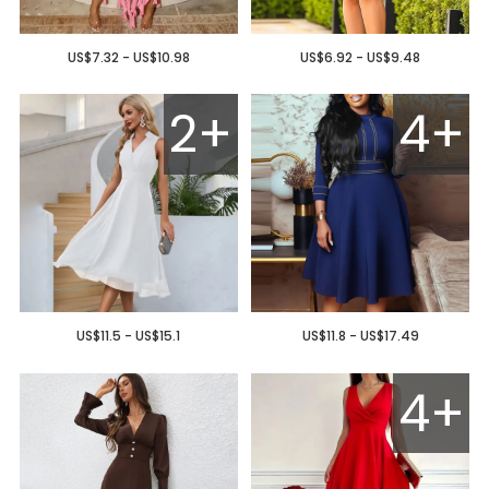
US$7.32 - US$10.98
US$6.92 - US$9.48
2+
4+
US$11.5 - US$15.1
US$11.8 - US$17.49
4+