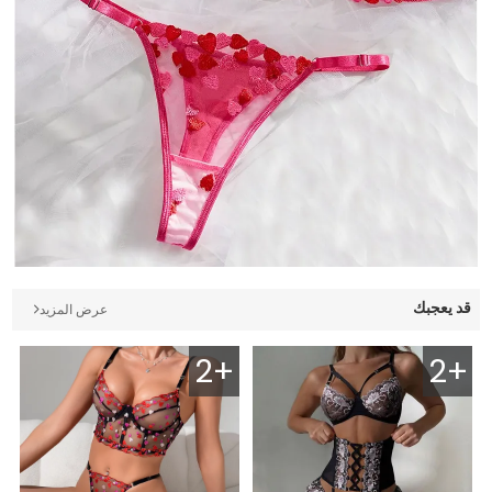
قد يعجبك
عرض المزيد
2+
2+