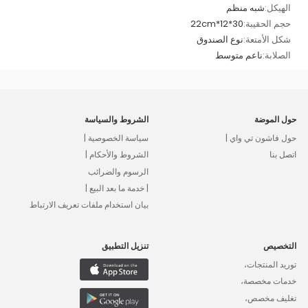
الهيكل:
شبه منظم
حجم الحقيبة:
30*12*22cm
شكل الأمتعة:
نوع الصندوق
الصلابة:
ناعم متوسط
حول الموضة
الشروط والسياسة
حول فاشون تي واي |
سياسة الخصوصية |
اتصل بنا
الشروط والأحكام |
الرسوم والضرائب
| خدمة ما بعد البيع |
بيان استخدام ملفات تعريف الارتباط
التخصيص
تنزيل التطبيق
توريد المنتجات،
خدمات مخصصة،
تغليف مخصص،