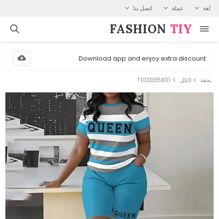
لغة
عملة
اتصل بنا
FASHION⁠
TIY
Download app and enjoy extra discount
نحفة
الكل
T103D35831