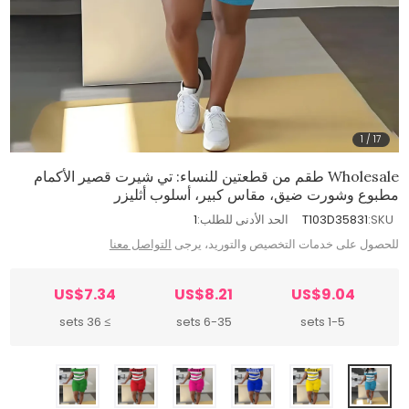
1
/
17
Wholesale طقم من قطعتين للنساء: تي شيرت قصير الأكمام
مطبوع وشورت ضيق، مقاس كبير، أسلوب أثليزر
SKU:
T103D35831
الحد الأدنى للطلب:
1
للحصول على خدمات التخصيص والتوريد، يرجى
التواصل معنا
US$7.34
US$8.21
US$9.04
≥ 36 sets
6-35 sets
1-5 sets