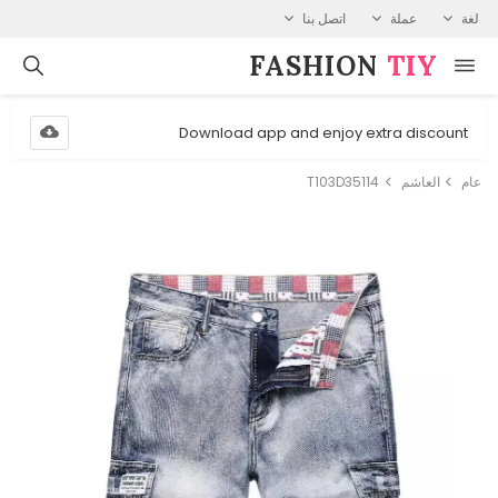
لغة
عملة
اتصل بنا
FASHION⁠
TIY
Download app and enjoy extra discount
عام
العاشم
T103D35114