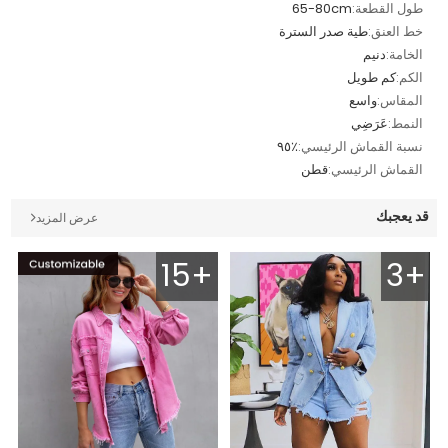
طول القطعة:
65-80cm
خط العنق:
طية صدر السترة
الخامة:
دنيم
الكم:
كم طويل
المقاس:
واسع
النمط:
عَرَضِي
نسبة القماش الرئيسي:
٪٩٥
القماش الرئيسي:
قطن
قد يعجبك
عرض المزيد
15+
3+