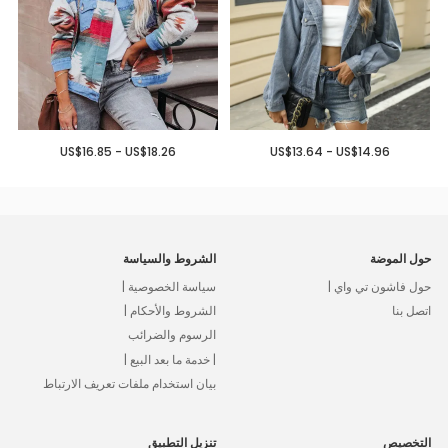
US$16.85 - US$18.26
US$13.64 - US$14.96
حول الموضة
الشروط والسياسة
حول فاشون تي واي |
سياسة الخصوصية |
اتصل بنا
الشروط والأحكام |
الرسوم والضرائب
| خدمة ما بعد البيع |
بيان استخدام ملفات تعريف الارتباط
التخصيص
تنزيل التطبيق