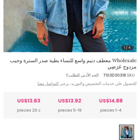
1
/
4
Wholesale معطف دنيم واسع للنساء بطية صدر السترة وجيب
مزدوج عَرَضِي
SKU:
T103D30318
الحد الأدنى للطلب:
1
للحصول على خدمات التخصيص والتوريد، يرجى
التواصل معنا
US$13.63
US$13.92
US$14.88
≥ 20 pieces
5-19 pieces
1-4 pieces