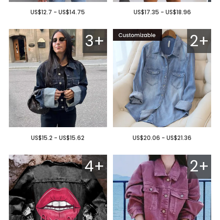
US$12.7 - US$14.75
US$17.35 - US$18.96
3+
2+
US$15.2 - US$15.62
US$20.06 - US$21.36
4+
2+