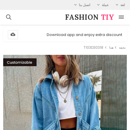
لغة
عملة
اتصل بنا
FASHION⁠
TIY
Download app and enjoy extra discount
نحفة
هذا
T103D30318