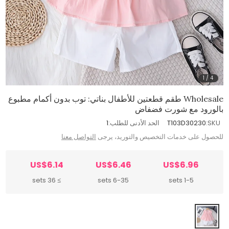
1
/
4
Wholesale طقم قطعتين للأطفال بناتي: توب بدون أكمام مطبوع
بالورود مع شورت فضفاض
SKU:
T103D30230
الحد الأدنى للطلب:
1
للحصول على خدمات التخصيص والتوريد، يرجى
التواصل معنا
US$6.14
US$6.46
US$6.96
≥ 36 sets
6-35 sets
1-5 sets