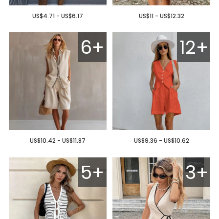
US$4.71 - US$6.17
US$11 - US$12.32
6+
12+
US$10.42 - US$11.87
US$9.36 - US$10.62
5+
3+