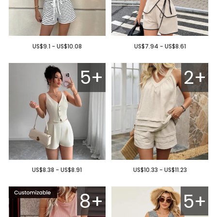
US$9.1 - US$10.08
US$7.94 - US$8.61
5+
2+
US$8.38 - US$8.91
US$10.33 - US$11.23
8+
5+