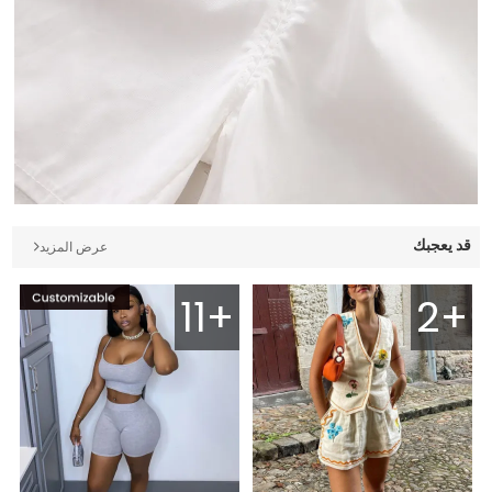
قد يعجبك
عرض المزيد
11+
2+