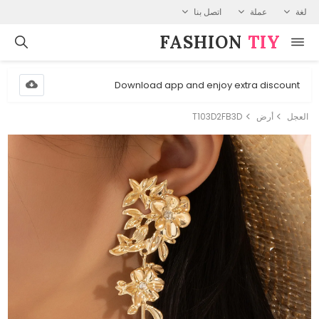
لغة
عملة
اتصل بنا
FASHION⁠
TIY
Download app and enjoy extra discount
العجل
أرض
T103D2FB3D