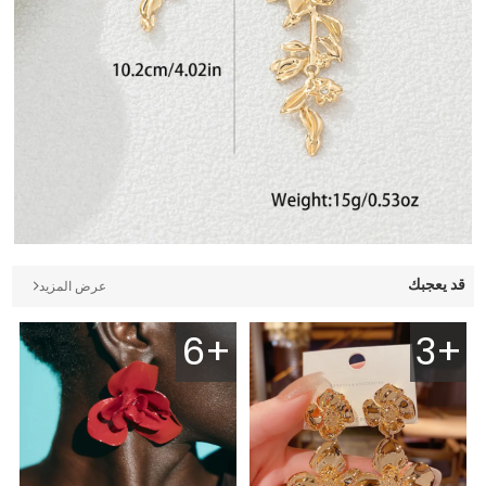
قد يعجبك
عرض المزيد
6+
3+