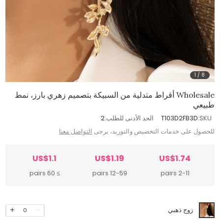
1
/
8
Wholesale أقراط متدلية من السبيكة بتصميم زهري بارز، نمط
طبيعي
SKU:
T103D2FB3D
الحد الأدنى للطلب:
2
للحصول على خدمات التخصيص والتوريد، يرجى
التواصل معنا
US$1.1
US$1.19
US$1.74
≥ 60 pairs
12-59 pairs
2-11 pairs
زوج ذهبي
0