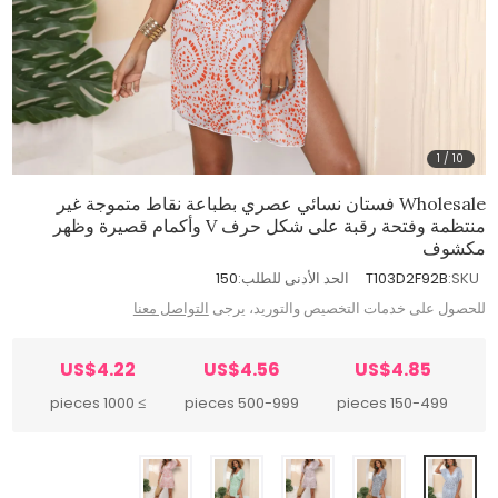
1
/
10
Wholesale فستان نسائي عصري بطباعة نقاط متموجة غير
منتظمة وفتحة رقبة على شكل حرف V وأكمام قصيرة وظهر
مكشوف
SKU:
T103D2F92B
الحد الأدنى للطلب:
150
للحصول على خدمات التخصيص والتوريد، يرجى
التواصل معنا
US$4.22
US$4.56
US$4.85
≥ 1000 pieces
500-999 pieces
150-499 pieces