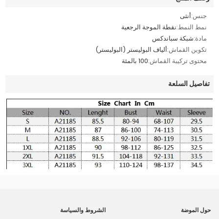
جنس:
أنثى
نمط النمط:
نقطة الموجة الرجعية
مادة:
شبكة سباندكس
تكوين القماش:
ألياف البوليستر (البوليستر)
محتوى تركيبة القماش:
100 بالمئة
تفاصيل السلعة
حول الموضة
الشروط والسياسة