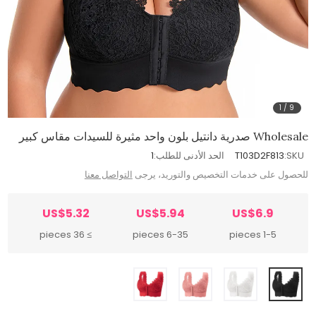
1
/
9
Wholesale صدرية دانتيل بلون واحد مثيرة للسيدات مقاس كبير
SKU:
T103D2F813
الحد الأدنى للطلب:
1
للحصول على خدمات التخصيص والتوريد، يرجى
التواصل معنا
US$5.32
US$5.94
US$6.9
≥ 36 pieces
6-35 pieces
1-5 pieces