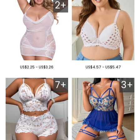
2+
US$2.25 - US$3.26
US$4.57 - US$5.47
7+
3+