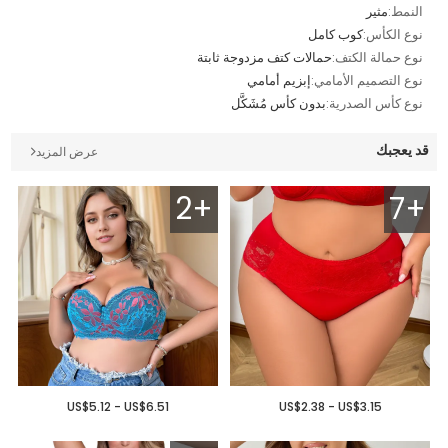
النمط:
مثير
نوع الكأس:
كوب كامل
نوع حمالة الكتف:
حمالات كتف مزدوجة ثابتة
نوع التصميم الأمامي:
إبزيم أمامي
نوع كأس الصدرية:
بدون كأس مُشَكَّل
قد يعجبك
عرض المزيد
2+
7+
US$5.12 - US$6.51
US$2.38 - US$3.15