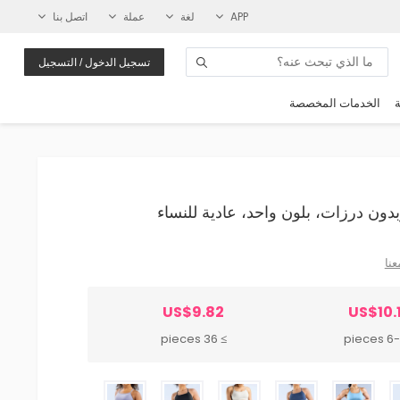
APP
لغة
عملة
اتصل بنا
تسجيل الدخول / التسجيل
ة
الخدمات المخصصة
عنا
US$9.82
US$10.
≥ 36 pieces
6-35 