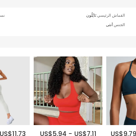
القماش الرئيسي:
نَايْلُون
نسب
الجنس:
أنثى
US$11.73
US$5.94 - US$7.11
US$9.79