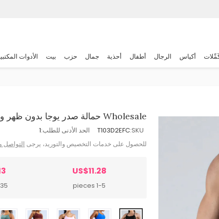
َمِّلات
أكياس
الرجال
أطفال
أحذية
جمال
حزب
بيت
الأدوات المكتبي
Wholesale حمالة صدر يوجا بدون ظهر وبدون درزات، بلون واحد، عادية للنساء
SKU:
T103D2EFC
الحد الأدنى للطلب:
1
للحصول على خدمات التخصيص والتوريد، يرجى
التواصل م
13
US$11.28
pieces
1-5 pieces