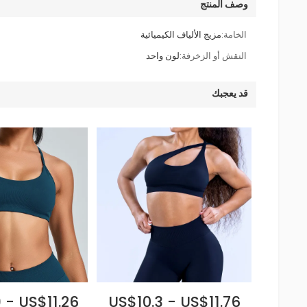
وصف المنتج
الخامة:
مزيج الألياف الكيميائية
النقش أو الزخرفة:
لون واحد
قد يعجبك
 - US$11.26
US$10.3 - US$11.76