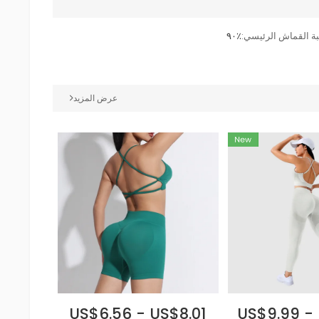
ة القماش الرئيسي:
٪٩٠
عرض المزيد
US$6.56 - US$8.01
US$9.99 - 