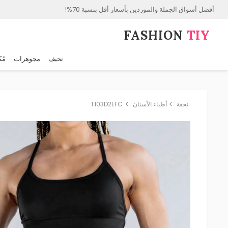
أفضل أسواق الجملة والموردين بأسعار أقل بنسبة 70%!
FASHION⁠
TIY
نحيف
مجوهرات
مُك
نحفة
أطباء الأسنان
T103D2EFC