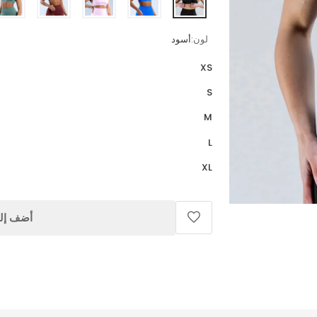
لون:
أسود
XS
S
M
L
XL
أضف إلى