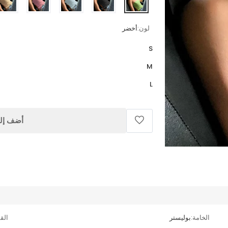
لون:
أخضر
S
M
L
أضف إلى
الخامة:
بوليستر
الق