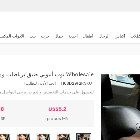
َمِّلات
أكياس
الرجال
أطفال
أحذية
جمال
حزب
بيت
الأدوات المكتبي
Wholesale توب أنبوبي ضيق برباطات ومكشوف الظهر للنساء نمط حضري
SKU:
T103D29F2F
الحد الأدنى للطلب:
1
للحصول على خدمات التخصيص والتوريد، يرجى
التواصل م
08
US$5.2
 pieces
1-5 pieces