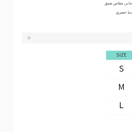
قاس:
مقاس ضيق
مط:
حضري