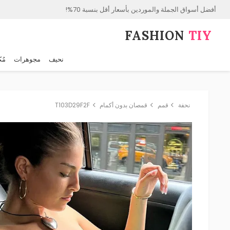
أفضل أسواق الجملة والموردين بأسعار أقل بنسبة 70%!
FASHION⁠
TIY
نحيف
مجوهرات
مُك
نحفة
قمم
قمصان بدون أكمام
T103D29F2F