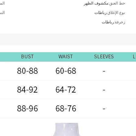
خط العنق:
مكشوف الظهر
الم
نوع الإغلاق:
رباطات
الن
زخرفة:
رباطات