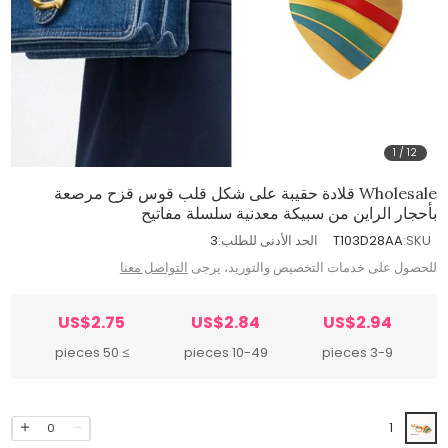
1
/
12
Wholesale قلادة حقيبة على شكل قلب قوس قزح مرصعة
بأحجار الراين من سبيكة معدنية سلسلة مفاتيح
SKU:
T103D28AA
الحد الأدنى للطلب:
3
للحصول على خدمات التخصيص والتوريد، يرجى
التواصل معنا
US$2.75
US$2.84
US$2.94
≥ 50 pieces
10-49 pieces
3-9 pieces
1
0