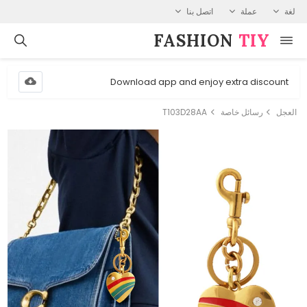
لغة
عملة
اتصل بنا
FASHION⁠
TIY
Download app and enjoy extra discount
العجل
رسائل خاصة
T103D28AA