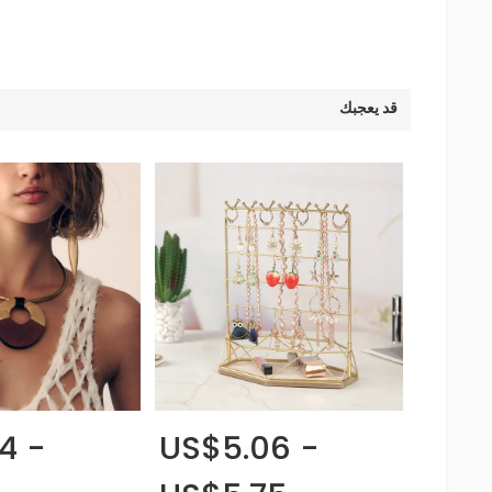
قد يعجبك
4 -
US$5.06 -