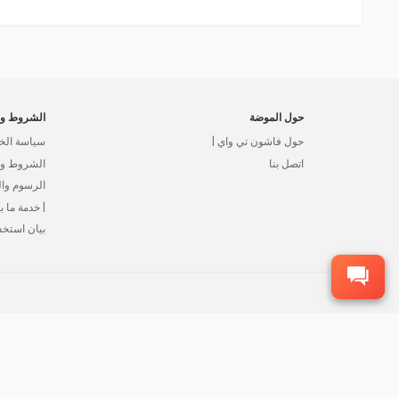
حول الموضة
الشروط وا
حول فاشون تي واي |
سياسة الخ
اتصل بنا
الشروط وال
الرسوم وا
| خدمة ما بع
بيان استخد
©2015-2026 شركة FFA لتجارة الجملة، جميع الحقوق محفوظة