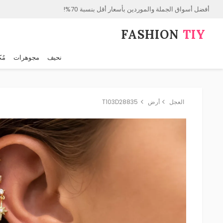
أفضل أسواق الجملة والموردين بأسعار أقل بنسبة 70%!
FASHION⁠
TIY
نحيف
مجوهرات
مُك
العجل
أرض
T103D28835