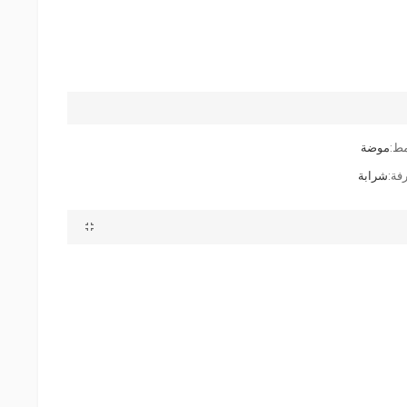
مط:
موضة
فة:
شرابة