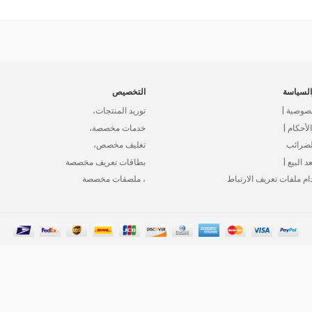
لسياسة
التخصيص
صوصية |
توريد المنتجات،
أحكام |
خدمات مخصصة،
لضرائب
تغليف مخصص،
د البيع |
بطاقات تعريف مخصصة
ام ملفات تعريف الارتباط
، ملصقات مخصصة