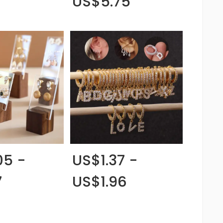
2
US$5.75
05 -
US$1.37 -
7
US$1.96