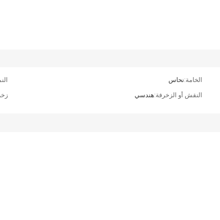
الخامة:
نحاس
الن
النقش أو الزخرفة:
هندسي
زخر