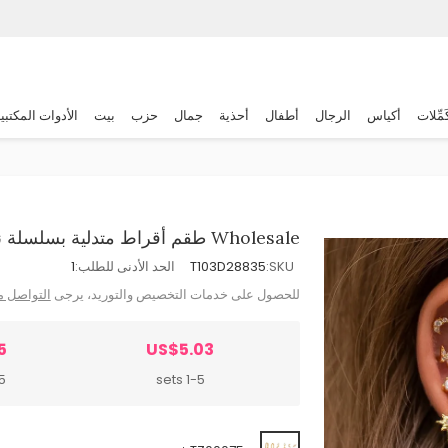
َمِّلات
أكياس
الرجال
أطفال
أحذية
جمال
حزب
بيت
الأدوات المكتبي
Wholesale طقم أقراط متدلية بسلسلة نجمة وقمر مزينة بحجر الزركون وشرابة
SKU:
T103D28835
الحد الأدنى للطلب:
1
للحصول على خدمات التخصيص والتوريد، يرجى
التواصل م
5
US$5.03
ts
1-5 sets