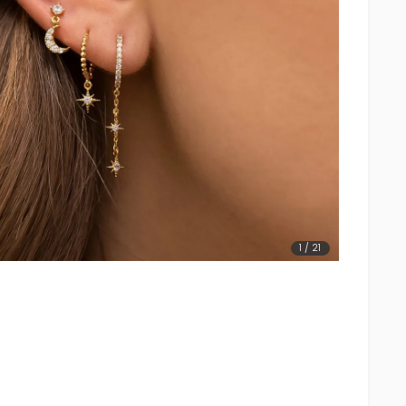
1
/
21