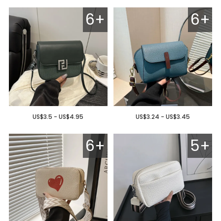
6+
6+
US$3.5 - US$4.95
US$3.24 - US$3.45
6+
5+