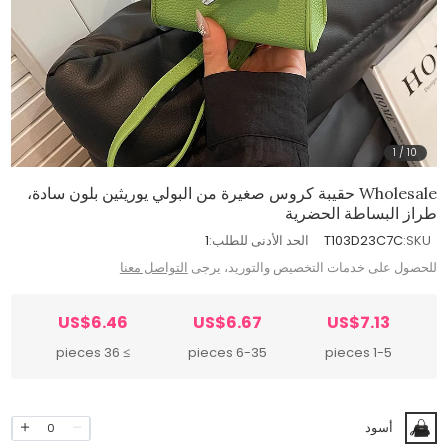
1
/
10
Wholesale حقيبة كروس صغيرة من البولي يوريثين بلون سادة،
طراز البساطة الحضرية
SKU:
T103D23C7C
الحد الأدنى للطلب:
1
للحصول على خدمات التخصيص والتوريد، يرجى
التواصل معنا
US$6.46
US$6.67
US$7.13
≥ 36 pieces
6-35 pieces
1-5 pieces
أسود
0