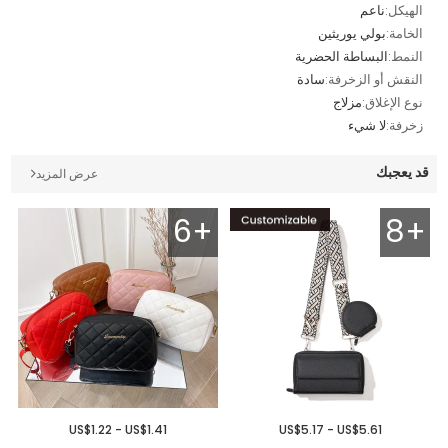
الهيكل:
ناعم
الخامة:
بولي يوريثين
النمط:
البساطة الحضرية
النقش أو الزخرفة:
سادة
نوع الإغلاق:
مزلاج
زخرفة:
لا شيء
قد يعجبك
عرض المزيد
6+
8+
US$1.22 - US$1.41
US$5.17 - US$5.61