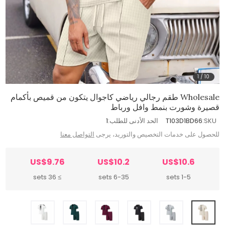
1
/
10
Wholesale طقم رجالي رياضي كاجوال يتكون من قميص بأكمام
قصيرة وشورت بنمط وافل ورباط
SKU:
T103D1BD66
الحد الأدنى للطلب:
1
للحصول على خدمات التخصيص والتوريد، يرجى
التواصل معنا
US$9.76
US$10.2
US$10.6
≥ 36 sets
6-35 sets
1-5 sets