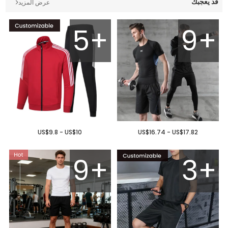
قد يعجبك
عرض المزيد
5+
9+
US$9.8 - US$10
US$16.74 - US$17.82
9+
3+