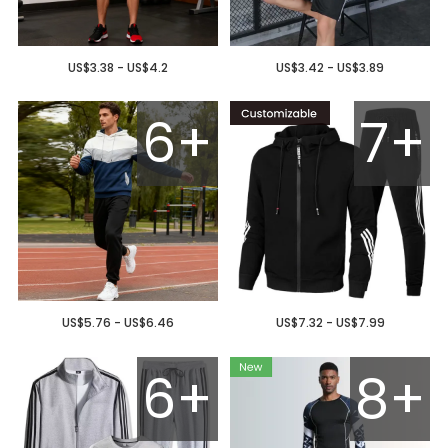
US$3.38 - US$4.2
US$3.42 - US$3.89
6+
7+
US$5.76 - US$6.46
US$7.32 - US$7.99
6+
8+