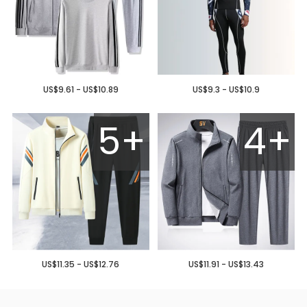
US$9.61 - US$10.89
US$9.3 - US$10.9
5+
4+
US$11.35 - US$12.76
US$11.91 - US$13.43