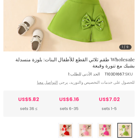
1
/
9
Wholesale طقم ثلاثي القطع للأطفال البنات: بلوزة منسدلة
بشبك مع تنورة وقبعة
SKU:
T103D1667
الحد الأدنى للطلب:
1
للحصول على خدمات التخصيص والتوريد، يرجى
التواصل معنا
US$5.82
US$6.16
US$7.02
≥ 36 sets
6-35 sets
1-5 sets