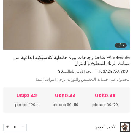
1
/
5
Wholesale فتاحة زجاجات بيرة حائطية كلاسيكية إبداعية من
سبائك الزنك للمطبخ والمنزل
SKU:
T103ADE75A
الحد الأدنى للطلب:
30
للحصول على خدمات التخصيص والتوريد، يرجى
التواصل معنا
US$0.42
US$0.44
US$0.45
≥ 120 pieces
80-119 pieces
30-79 pieces
الأحمر القديم
0