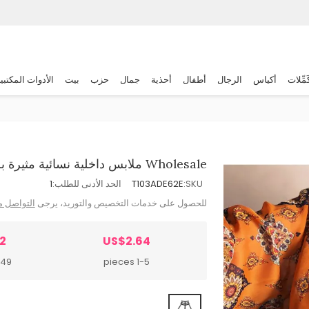
َمِّلات
أكياس
الرجال
أطفال
أحذية
جمال
حزب
بيت
الأدوات المكتبي
Wholesale ملابس داخلية نسائية مثيرة بحمالات مجوفة من البوليستر
SKU:
T103ADE62E
الحد الأدنى للطلب:
1
للحصول على خدمات التخصيص والتوريد، يرجى
التواصل م
82
US$2.64
pieces
1-5 pieces