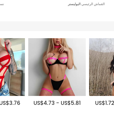
القماش الرئيسي:
البوليستر
نسب
 US$3.76
US$4.73 - US$5.81
US$1.72