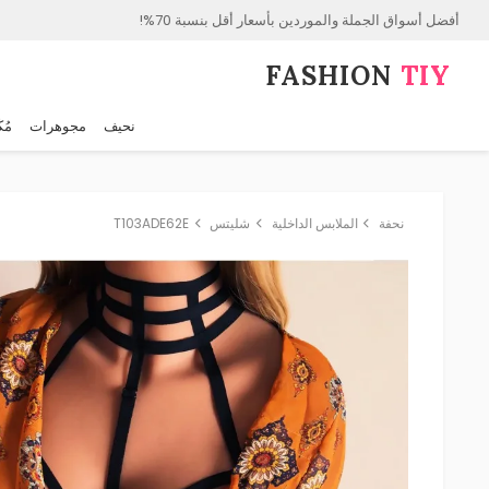
أفضل أسواق الجملة والموردين بأسعار أقل بنسبة 70%!
FASHION⁠
TIY
نحيف
مجوهرات
مُك
نحفة
الملابس الداخلية
شليتس
T103ADE62E