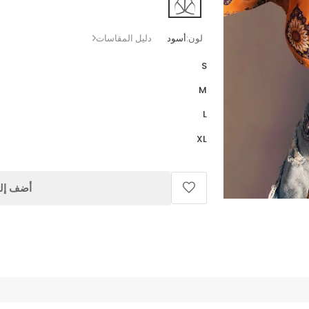
لون:
أسود
دليل المقاسات
S
M
L
XL
أضف إلى