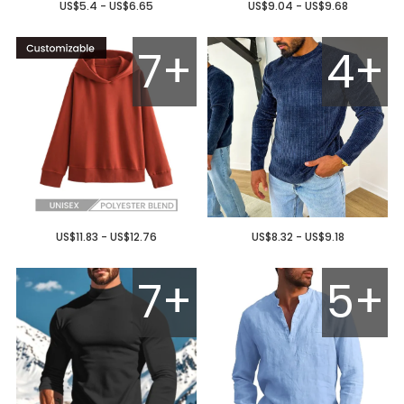
US$5.4 - US$6.65
US$9.04 - US$9.68
7+
4+
US$11.83 - US$12.76
US$8.32 - US$9.18
7+
5+