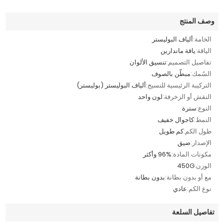
وصف المنتج
الخامة:
ألياف البوليستر
الياقة:
ياقة ماندارين
تفاصيل التصميم:
تنسيق الألوان
السُمك:
مبطّن بالصوف
التركيبة الرئيسية للنسيج:
ألياف البوليستر (بوليستر)
النقش أو الزخرفة:
لون واحد
النوع:
سترة
النمط:
كاجوال خفيف
طول الكم:
كم طويل
الإصدار:
ضيق
مكونات المادة:
96% وأكثر
الوزن:
450G
مع أو بدون بطانة:
بدون بطانة
نوع الكم:
عادي
تفاصيل السلعة