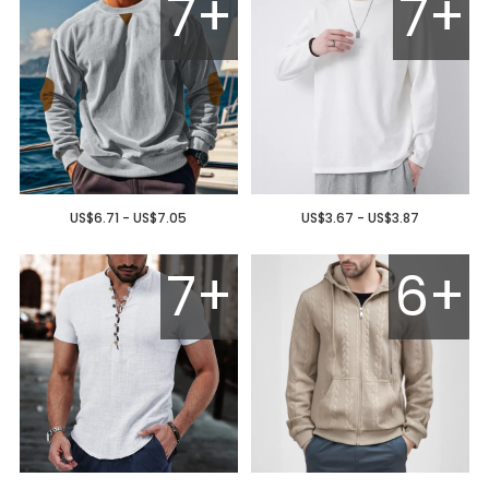
7+
7+
US$6.71 - US$7.05
US$3.67 - US$3.87
7+
6+