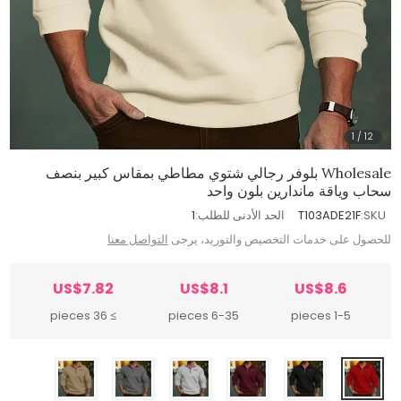
1
/
12
Wholesale بلوفر رجالي شتوي مطاطي بمقاس كبير بنصف
سحاب وياقة ماندارين بلون واحد
SKU:
T103ADE21F
الحد الأدنى للطلب:
1
للحصول على خدمات التخصيص والتوريد، يرجى
التواصل معنا
US$7.82
US$8.1
US$8.6
≥ 36 pieces
6-35 pieces
1-5 pieces