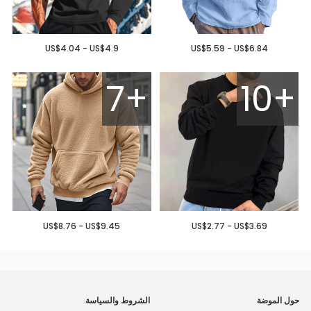
US$4.04 - US$4.9
US$5.59 - US$6.84
7+
10+
US$8.76 - US$9.45
US$2.77 - US$3.69
حول الموضة
الشروط والسياسة