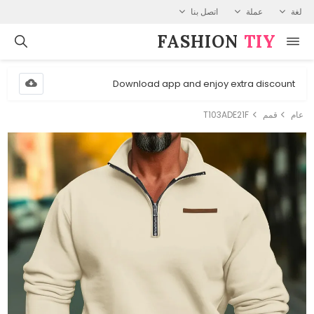
لغة
عملة
اتصل بنا
FASHION⁠
TIY
Download app and enjoy extra discount
عام
قمم
T103ADE21F