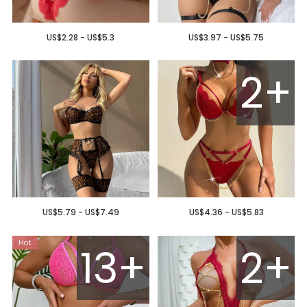
US$2.28 - US$5.3
US$3.97 - US$5.75
2+
US$5.79 - US$7.49
US$4.36 - US$5.83
13+
2+