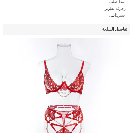
نمط:
صلب
زخرفة:
تطريز
جنس:
أنثى
تفاصيل السلعة