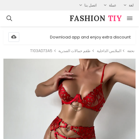
لغة
عملة
اتصل بنا
FASHION⁠
TIY
Download app and enjoy extra discount
نحفة
الملابس الداخلية
طقم حمالات الصدرية
T103AD73A5