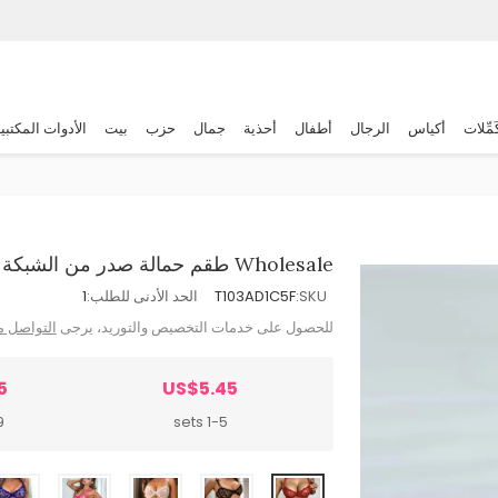
َمِّلات
أكياس
الرجال
أطفال
أحذية
جمال
حزب
بيت
الأدوات المكتبي
Wholesale طقم حمالة صدر من الشبكة المطرزة للنساء
SKU:
T103AD1C5F
الحد الأدنى للطلب:
1
للحصول على خدمات التخصيص والتوريد، يرجى
التواصل م
5
US$5.45
ts
1-5 sets