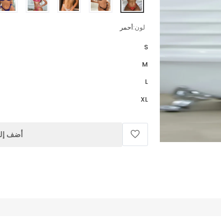
لون:
أحمر
S
M
L
XL
أضف إلى