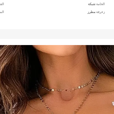
الخامة:
شبكة
الق
زخرفة:
مطرز
الم