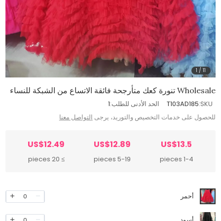
1
/
11
Wholesale تنورة كعك متأرجحة فائقة الاتساع من الشبكة للنساء
SKU:
T103AD185
الحد الأدنى للطلب:
1
للحصول على خدمات التخصيص والتوريد، يرجى
التواصل معنا
US$12.49
US$12.89
US$13.5
≥ 20 pieces
5-19 pieces
1-4 pieces
أحمر
0
أسود
0