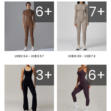
6+
7+
US$12.54 - US$13.57
US$16.99 - US$17.8
3+
6+