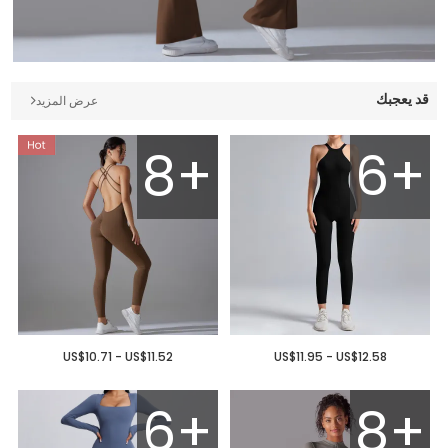
قد يعجبك
عرض المزيد
8+
6+
US$10.71 - US$11.52
US$11.95 - US$12.58
6+
8+