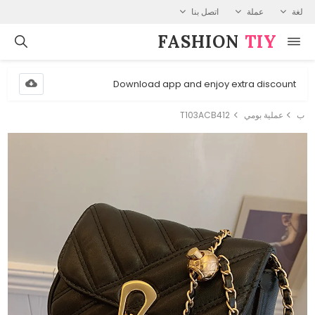
لغة
عملة
اتصل بنا
FASHION⁠
TIY
Download app and enjoy extra discount
ب
عملية بومي
T103ACB412