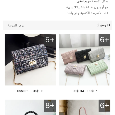
شكل الأمتعة:
مربع أفقي
مع أو بدون طبقة داخلية:
لا شيء
عدد الأشرطة الكتفية:
جذر واحد
قد يعجبك
عرض المزيد
5+
6+
US$8.69 - US$9.6
US$1.34 - US$1.7
8+
6+