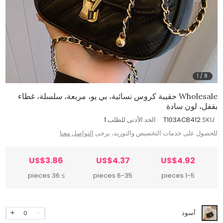
1
/
8
Wholesale حقيبة كروس نسائية، بي يو، مربعة، سلسلة، غطاء
بقفل، لون سادة
SKU:
T103ACB412
الحد الأدنى للطلب:
1
للحصول على خدمات التخصيص والتوريد، يرجى
التواصل معنا
US$3.86
US$4.37
US$4.92
≥ 36 pieces
6-35 pieces
1-5 pieces
أسود
0