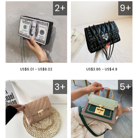
2+
9+
US$6.01 - US$8.02
US$3.86 - US$4.8
3+
5+