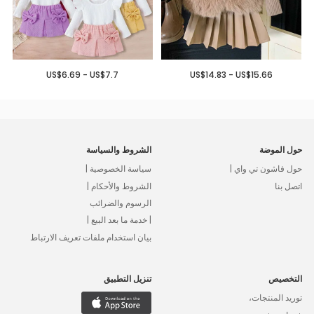
US$6.69 - US$7.7
US$14.83 - US$15.66
حول الموضة
الشروط والسياسة
حول فاشون تي واي |
سياسة الخصوصية |
اتصل بنا
الشروط والأحكام |
الرسوم والضرائب
| خدمة ما بعد البيع |
بيان استخدام ملفات تعريف الارتباط
التخصيص
تنزيل التطبيق
توريد المنتجات،