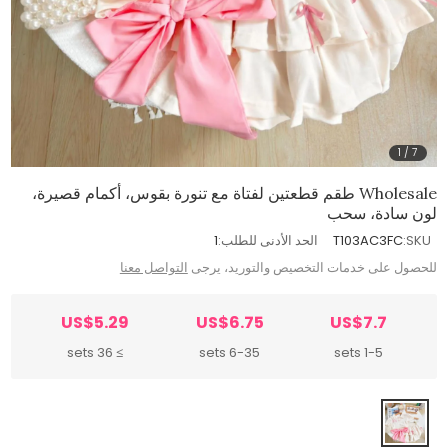
1
/
7
Wholesale طقم قطعتين لفتاة مع تنورة بقوس، أكمام قصيرة،
لون سادة، سحب
SKU:
T103AC3FC
الحد الأدنى للطلب:
1
للحصول على خدمات التخصيص والتوريد، يرجى
التواصل معنا
US$5.29
US$6.75
US$7.7
≥ 36 sets
6-35 sets
1-5 sets