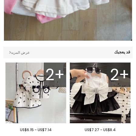
قد يعجبك
عرض المزيد
2+
2+
US$6.15 - US$7.14
US$7.27 - US$8.4