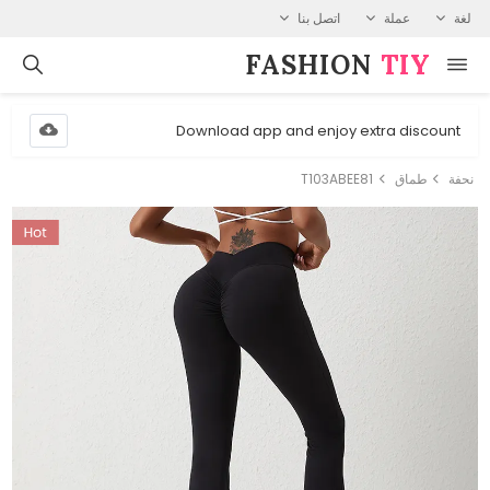
لغة
عملة
اتصل بنا
FASHION⁠
TIY
Download app and enjoy extra discount
نحفة
طماق
T103ABEE81