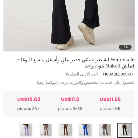
1
/
17
Wholesale ليقينغز نسائي خصر عالٍ وأسفل متسع لليوغا -
قماش Naked بلون واحد
SKU:
T103ABEE81
الحد الأدنى للطلب:
1
للحصول على خدمات التخصيص والتوريد، يرجى
التواصل معنا
US$10.63
US$11.2
US$11.55
≥ 36 pieces
6-35 pieces
1-5 pieces