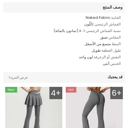
وصف المنتج
الخامة:
Naked Fabric
القماش الرئيسي:
نَايْلُون
نسبة القماش الرئيسي:
٪٨٠ (ثمانون بالمائة)
المقاس:
ضيق
النمط:
متسع من الأسفل
طول القطعة:
طويل
النقش أو الزخرفة:
لون واحد
الجنس:
أنثى
قد يعجبك
عرض المزيد
4+
6+