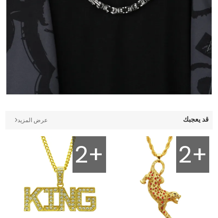
قد يعجبك
عرض المزيد
2+
2+