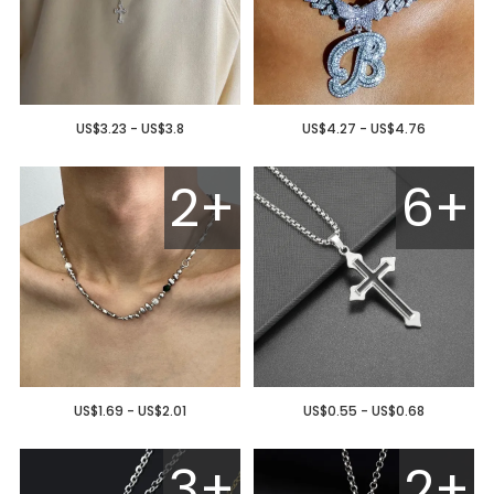
US$3.23 - US$3.8
US$4.27 - US$4.76
2+
6+
US$1.69 - US$2.01
US$0.55 - US$0.68
3+
2+