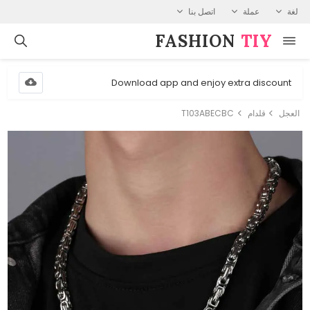
لغة
عملة
اتصل بنا
FASHION⁠
TIY
Download app and enjoy extra discount
العجل
قلدام
T103ABECBC