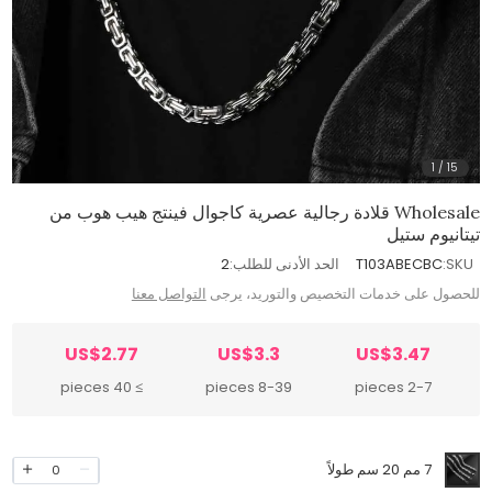
1
/
15
Wholesale قلادة رجالية عصرية كاجوال فينتج هيب هوب من
تيتانيوم ستيل
SKU:
T103ABECBC
الحد الأدنى للطلب:
2
للحصول على خدمات التخصيص والتوريد، يرجى
التواصل معنا
US$2.77
US$3.3
US$3.47
≥ 40 pieces
8-39 pieces
2-7 pieces
7 مم 20 سم طولاً
0