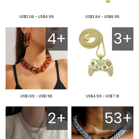
US$3.06 - US$4.99
US$3.84 - US$6.95
4+
3+
US$1.69 - US$1.96
US$4.59 - US$7.18
2+
53+