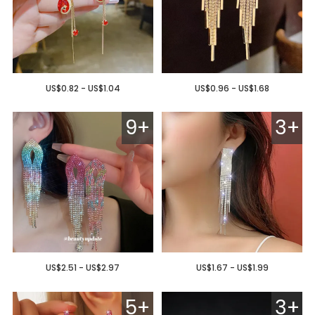
US$0.82 - US$1.04
US$0.96 - US$1.68
9+
3+
US$2.51 - US$2.97
US$1.67 - US$1.99
5+
3+