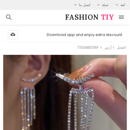
لغة
عملة
اتصل بنا
FASHION⁠
TIY
Download app and enjoy extra discount
العجل
أرض
T103ABE015F