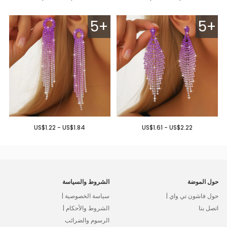
5+
5+
US$1.22 - US$1.84
US$1.61 - US$2.22
حول الموضة
الشروط والسياسة
حول فاشون تي واي |
سياسة الخصوصية |
اتصل بنا
الشروط والأحكام |
الرسوم والضرائب