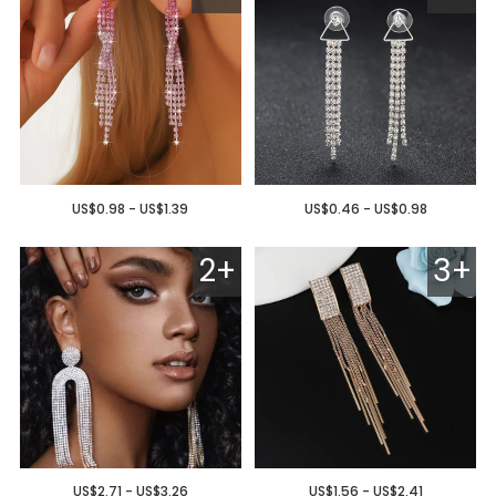
US$0.98 - US$1.39
US$0.46 - US$0.98
2+
3+
US$2.71 - US$3.26
US$1.56 - US$2.41