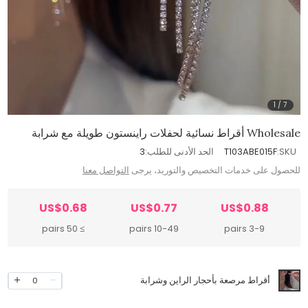
1
/
7
Wholesale أقراط نسائية لحفلات راينستون طويلة مع شرابة
SKU:
T103ABE015F
الحد الأدنى للطلب:
3
للحصول على خدمات التخصيص والتوريد، يرجى
التواصل معنا
US$0.68
US$0.77
US$0.88
≥ 50 pairs
10-49 pairs
3-9 pairs
أقراط مرصعة بأحجار الراين وشرابة
0