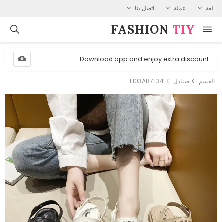
لغة
عملة
اتصل بنا
FASHION⁠
TIY
Download app and enjoy extra discount
القسم
صنادل
T103AB7E34