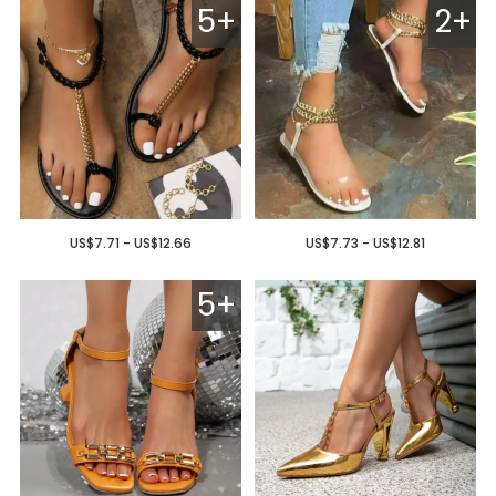
5+
2+
US$7.71 - US$12.66
US$7.73 - US$12.81
5+