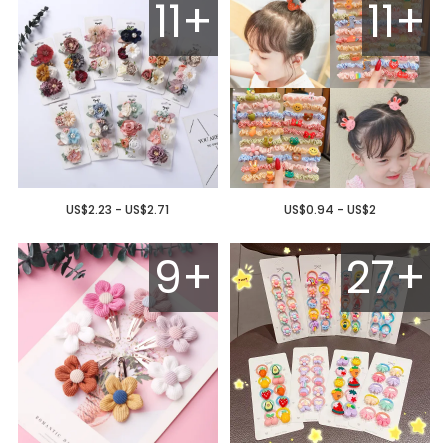
11+
11+
US$2.23 - US$2.71
US$0.94 - US$2
9+
27+