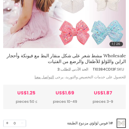
1
/
26
Wholesale مشط شعر على شكل منقار البط مع فيونكة وأحجار
الراين واللؤلؤ للأطفال والرضع من الفتيات
SKU:
T10384CD13F
الحد الأدنى للطلب:
3
للحصول على خدمات التخصيص والتوريد، يرجى
التواصل معنا
US$1.25
US$1.69
US$1.87
≥ 50 pieces
10-49 pieces
3-9 pieces
1# قوس لؤلؤي مزدوج الطبقة
0