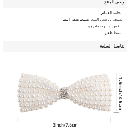
وصف المنتج
الخامة:
القماش
تصنيف دبابيس الشعر:
مشط منقار البط
النقش أو الزخرفة:
زهور
النمط:
طفل
تفاصيل السلعة