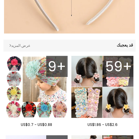
قد يعجبك
عرض المزيد
9+
59+
US$0.7 - US$0.88
US$1.86 - US$2.6